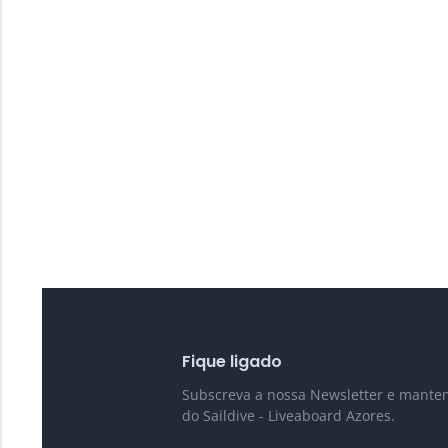
Fique ligado
Subscreva a nossa Newsletter e mante
do Saildive - Liveaboard Azores.