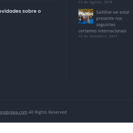
13 de Agosto, 2018
ovidades sobre o
Saildive vai estar
presente nos
seguintes
certames internacionais
10 de Setembro, 2017
onobrega.com
All Rights Reserved