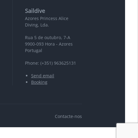
Saildive
Azores Princess Alice
Diving, Lda.
Rua 5 de outubro, 7-A
9900-093 Hora - Azores
Portugal
Phone: (+351) 963625131
Send email
Booking
Contacte-nos