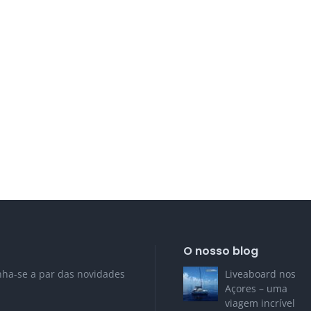
O nosso blog
nha-se a par das novidades
Liveaboard nos
Açores – uma
viagem incrível