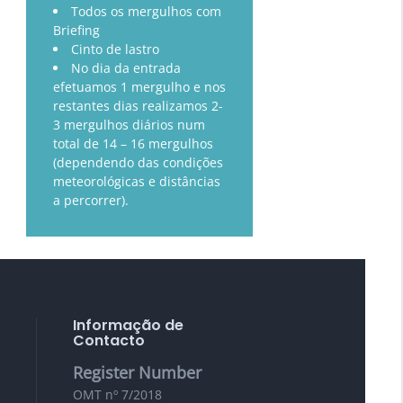
Todos os mergulhos com
Briefing
Cinto de lastro
No dia da entrada
efetuamos 1 mergulho e nos
restantes dias realizamos 2-
3 mergulhos diários num
total de 14 – 16 mergulhos
(dependendo das condições
meteorológicas e distâncias
a percorrer).
Informação de
Contacto
Register Number
OMT nº 7/2018