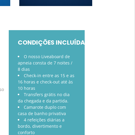
CONDIÇÕES INCLUÍDAS
O nosso Liveaboard de
apneia consta de 7 noites /
8 dias
Check-in entre as 15 e as
16 horas e check-out até às
10 horas
so
Transfers grátis no dia
da chegada e da partida.
Camarote duplo com
casa de banho privativa
4 refeições diárias a
bordo, divertimento e
conforto