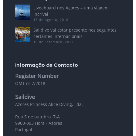
Liveaboard nos Açores – uma viagem
incrível
13 de Agosto, 2018
Saildive vai estar presente nos seguintes
certames internacionais
10 de Setembro, 2017
Informação de Contacto
Register Number
OMT nº 7/2018
Saildive
Azores Princess Alice Diving, Lda.
Rua 5 de outubro, 7-A
9900-093 Hora - Azores
Portugal